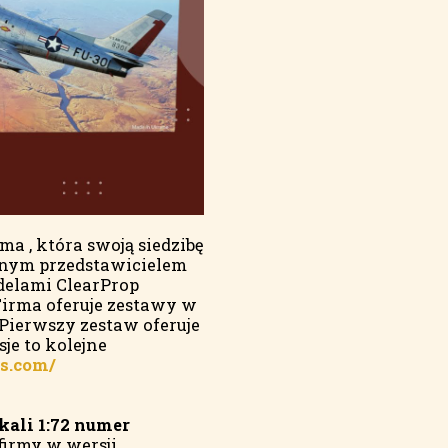
a , która swoją siedzibę
alnym przedstawicielem
odelami ClearProp
irma oferuje zestawy w
Pierwszy zestaw oferuje
je to kolejne
ls.com/
kali 1:72 numer
firmy w wersji