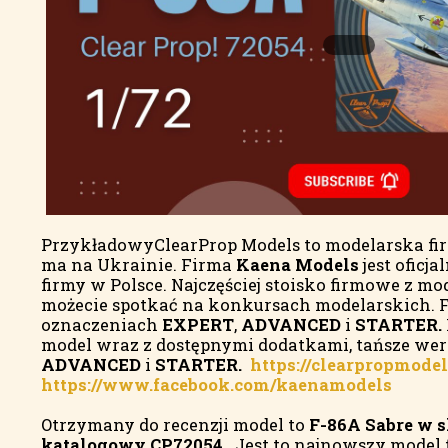
PrzykładowyClearProp Models to modelarska firm
ma na Ukrainie. Firma
Kaena Models
jest oficj
firmy w Polsce. Najczęściej stoisko firmowe z m
możecie spotkać na konkursach modelarskich. F
oznaczeniach
EXPERT
,
ADVANCED
i
STARTER.
model wraz z dostępnymi dodatkami, tańsze wers
ADVANCED
i
STARTER.
https://clearpropmode
https://www.facebook.com/kaenamodels
Otrzymany do recenzji model to
F-86A Sabre w s
katalogowy CP72054 .
Jest to najnowszy model 