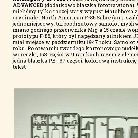
ADVANCED
(dodatkowo blaszka fototrawiona). W 
mieliśmy tylko raczej stary wypust Matchboxa z l
oryginale : North American F-86 Sabre (ang. szab
jednomiejscowy, turboodrzutowy samolot myśliw
miano godnego przeciwnika Mig-a 15 czasie wojn
prototypu F-86, który był napędzany silnikiem J3
miał miejsce w październiku 1947 roku. Samolot w
roku. Po otwarciu twardego kartonowego pudełk
woreczki, 153 części w 9 ramkach razem z elem
jedna blaszka PE - 37 części, kolorową instrukcj
tekst