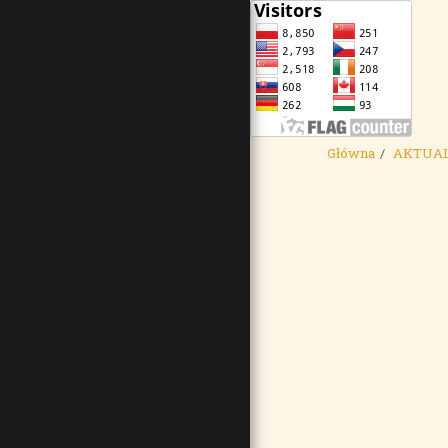
Główna
AKTUA
GŁÓWNA
AKTUALNOŚCI
SQUAD
HISTORIA
KONKURSÓW
EUROPEJSKI
KALENDARZ
MODELARSKI 2026
KPT.PIL. TADEUSZ
SCHIELE
KONTAKT